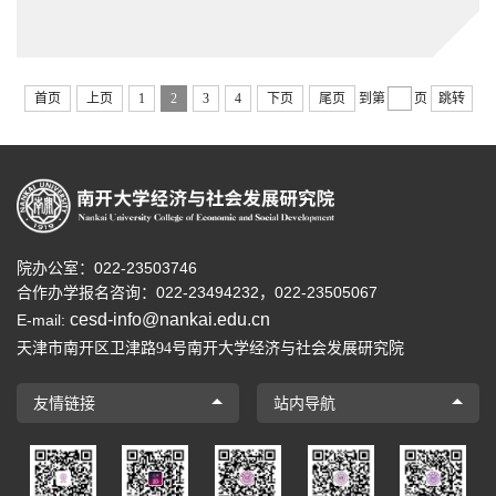
首页
上页
1
2
3
4
下页
尾页
到第
页
跳转
院办公室：022-23503746
合作办学报名咨询：
022-23494232，
022-23505067
cesd-info@nankai.edu.cn
E-mail:
天津市南开区卫津路
号南开大学经济与社会发展研究院
94
友情链接
站内导航