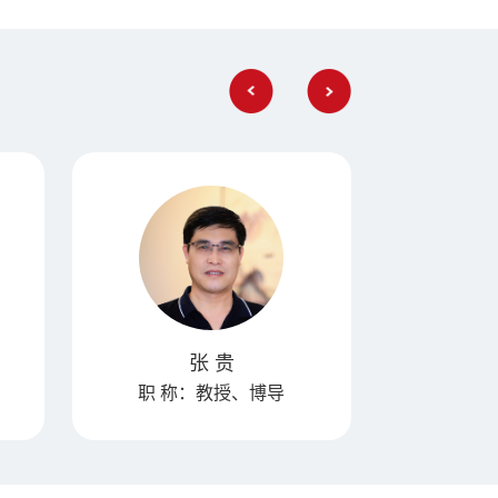
张 贵
职 称：教授、博导
职 称