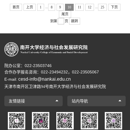
...
...
首页
上页
1
8
9
10
11
12
25
下页
尾页
到第
页
跳转
院办公室：022-23503746
合作办学报名咨询：
022-23494232，
022-23505067
cesd-info@nankai.edu.cn
E-mail:
天津市南开区卫津路
号南开大学经济与社会发展研究院
94
友情链接
站内导航