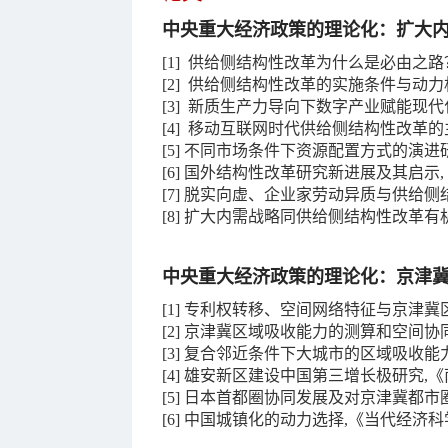
中央重大经济政策的理论化：
扩大
[1] 供给侧结构性改革为什么是必由之路？
[2] 供给侧结构性改革的实施条件与动力机制
[3]
新质生产力导向下数字产业赋能现代化
[4] 移动互联网时代供给侧结构性改革的主
[5] 不同市场条件下资源配置方式的演进
[6] 国外结构性改革研究新进展及其启示,《
[7] 脱实向虚、企业家劳动异质与供给侧结构
[
8
]
扩大内需战略同供给侧结构性改革有机结
中央重大经济政策的理论化：京津
[1] 专利权转移、空间网络特征与京津冀区
[
2
]
京津冀区域吸收能力的测算和空间协同研究
[
3
]
复合邻近条件下大城市的区域吸收能力,《科
[
4
]
雄安新区建设中国第三增长极研究,《南开学
[
5
]
日本首都圈协同发展及对京津冀都市圈发
[
6
]
中国城镇化的动力选择,《当代经济科学》,