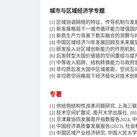
城市与区域经济学专题
[1
]
区域协调网络的特征、传导机制与发展路径
[2
]
新发展格局下一城市循环能力增强国内大
[3] 新质生产力背景下数实融合的测算与
[4] 中国区域经济70年发展回顾及未来展望,
[
5
]
研发投入对区域创新能力的作用机制,《科
[
6
]
后发转型大国价值链的空间重组与提升路径
[
7
]
中等收入陷阱、结构转换能力与政府宏观战
[
8
]
非均质后发大国中区域差距、空间互动与
[
9
]
非均质空间格局下经济极化对技术创新的
专著
[1] 供给侧结构性改革问题研究, 上海三联书
[2] 技术空间扩散论, 南开大学出版社, 201
[3] 京津冀协同发展南开指数报告2024, 
[4] 中国经济高质量发展报告(2023), 社
[5] 中国区域产业经济研究, 中国人民大学出