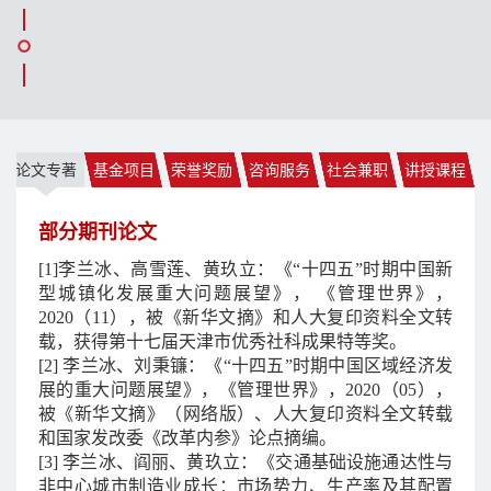
论文专著
基金项目
荣誉奖励
咨询服务
社会兼职
讲授课程
部分期刊论文
[1]
李兰冰、高雪莲、黄玖立：《
“
十四五
”
时期中国新
型城镇化发展重大问题展望》，
《管理世界》，
2020
（
11
），被《新华文摘》和人大复印资料全文转
载，获得第十七届天津市优秀社科成果特等奖。
[2]
李兰冰、刘秉镰：《
“
十四五
”
时期中国区域经济发
展的重大问题展望》，《管理世界》，
2020
（
05
），
被《新华文摘》（网络版）、人大复印资料全文转载
和国家发改委《改革内参》论点摘编。
[3]
李兰冰、阎丽、黄玖立：《交通基础设施通达性与
非中心城市制造业成长：市场势力、生产率及其配置