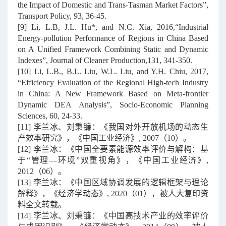
the Impact of Domestic and Trans-Tasman Market Factors”,
Transport Policy, 93, 36-45.
[9]
Li, L.B, J.L. Hu*, and N.C. Xia, 2016,“Industrial
Energy-pollution Performance of Regions in China Based
on A Unified Framework Combining Static and Dynamic
Indexes”, Journal of Cleaner Production,131, 341-350.
[10]
Li, L.B., B.L. Liu, W.L. Liu, and Y.H. Chiu, 2017,
“Efficiency Evaluation of the Regional High-tech Industry
in China: A New Framework Based on Meta-frontier
Dynamic DEA Analysis”, Socio-Economic Planning
Sciences, 60, 24-33.
[11]
李兰冰、刘秉镰：《我国对外开放机场的动态生
产效率研究》，《中国工业经济》
, 2007
（
10
）。
[12]
李兰冰：《中国全要素能源效率评价与解构：基
于
“
管理
—
环境
”
双重视角》，《中国工业经济》
,
2012
（
06
）。
[13]
李兰冰：《中国区域协调发展的逻辑框架与理论
解释》，《经济学动态》
, 2020
（
01
），被人大复印资
料全文转载。
[14]
李兰冰、刘秉镰：《中国高技术产业的效率评价