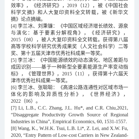
效率》，《经济研究》，
2019
（
12
），被《中国社会
科学文摘》和人大复印资料全文转载，被《新华文
摘》论点摘编。
[4] 李兰冰、刘秉镰：《中国区域经济增长绩效、源泉
与演化：基于要素分解视角》，《经济研究》，
2015
（
08
），被人大复印资料全文转载。获得第八届
高等学校科学研究优秀成果奖（人文社会科学）二等
奖、第十五届天津市优秀社科成果一等奖。
[5]
李兰冰：《中国能源绩效的动态演化、地区差距与
成因识别
——
基于一种新型全要素能源生产率变动指
标》，《管理世界》，
2015
（
11
），获得第十六届天
津市优秀社科成果一等奖。
[6]
李兰冰、张聪聪：《高速公路连通性对区域市场一
体化的影响及异质性分析》，《世界经济》，
2022
（
06
）。
[7]
Li, L.B., C.C. Zhang, J.L. Hu*, and C.R. Chiu,2021,
“Disaggregate Productivity Growth Source of Regional
Industries in China”, Empirical Economics, 60, 1531-1557.
[8]
Wang, K., W.H.K. Tsui, L.B. Li*, Z. Lei, and X.W. Fu,
2020, “Entry Pattern of Low-cost Carriers in New Zealand-