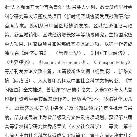
批
”
人才和南开大学百名青年学科带头人计划，教育部哲学社会
科学研究重大课题攻关项目《新时代区域协调发展战略研究》
首席专家。长期从事中国区域协调发展、区域经济理论与政
策、新型城镇化、区域经济增长效率等领域研究，主持国家级
重大项目、国家级项目和省部级基金课题
17
项，以第一作者或
独立在《经济研究》、《管理世界》、《中国工业经济》、
《世界经济》、《
Empirical Economics
》、《
Transport Policy
》
等期刊发表论文数十篇，
20
篇被新华文摘（纸质版）、新华文
摘（网络版）、人大复印资料及中国社会科学文摘转载、《学
习强国》全文推送，曾获评
ESI
高被引论文，入选
2022
年人大复
印报刊资料重要转载来源作者。出版著作
3
本，参编著作
10
余
本。
20
篇咨政报告获中央领导及省部级领导肯定性批示与采
纳，部分成果转化为省部级政府文件及专项规划。获得第八届
高等学校科学研究优秀成果奖（人文社会科学）二等奖、第十
七届天津市社会科学优秀成果奖特等奖、第十六届天津市社会