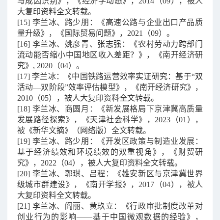
与成因识别》，《经济学动态》，
2014
（
09
），被人
大复印资料全文转载。
[15]
李兰冰、路少朋：《高速公路与企业出口产品质
量升级》，《国际贸易问题》，
2021
（
09
）。
[16]
李兰冰、姚彦青、张志强：《农村劳动力跨部门
流动能否缩小中国地区收入差距？》，《南开经济研
究》
, 2020
（
04
）。
[17]
李兰冰：《中国铁路运营效率实证研究：基于
“
双
活动
—
双阶段
”
效率评估模型》，《南开经济研究》，
2010
（
05
），被人大复印资料全文转载。
[18]
李兰冰、商圆月：《新发展格局下京津冀高质量
发展路径探索》，《天津社会科学》，
2023
（
01
），
被《新华文摘》（网络版）全文转载。
[19]
李兰冰、路少朋：《开发区政策与制造业发展：
基于经济绩效和环境绩效的双重视角》，《财贸研
究》，
2022
（
04
），被人大复印资料全文转载。
[20]
李兰冰、郭琪、吕程：《雄安新区与京津冀世界
级城市群建设》，《南开学报》，
2017
（
04
），被人
大复印资料全文转载。
[21]
李兰冰、阎丽、黄玖立：《行政审批制度改革对
创业行为的影响
——
基于中国微观数据的经验》，