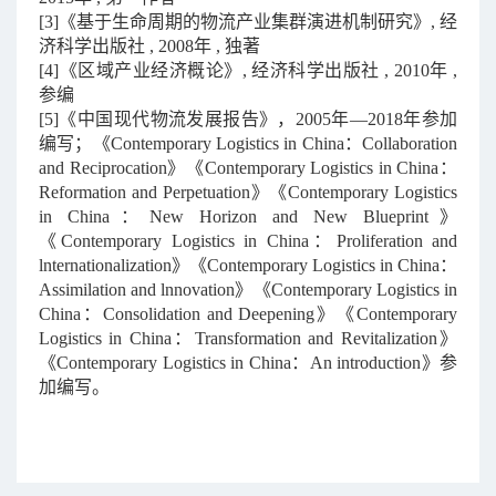
[3]《基于生命周期的物流产业集群演进机制研究》, 经
济科学出版社 , 2008年 , 独著
[4]《区域产业经济概论》, 经济科学出版社 , 2010年 ,
参编
[5]《中国现代物流发展报告》，2005年—2018年参加
编写；
《Contemporary Logistics in China：Collaboration
and Reciprocation》《Contemporary Logistics in China：
Reformation and Perpetuation》《Contemporary Logistics
in China：New Horizon and New Blueprint》
《Contemporary Logistics in China：Proliferation and
lnternationalization》《Contemporary Logistics in China：
Assimilation and lnnovation》《Contemporary Logistics in
China：Consolidation and Deepening》《Contemporary
Logistics in China：Transformation and Revitalization》
《Contemporary Logistics in China：An introduction》
参
加编写。