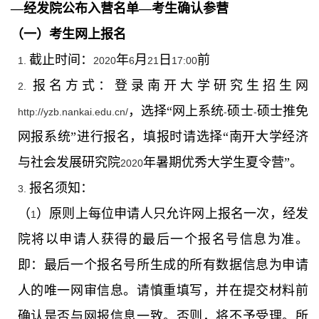
—经发院公布入营名单—考生确认参营
（一）考生网上报名
截止时间：
年
月
日
前
1.
2020
6
21
17:00
报名方式：登录南开大学研究生招生网
2.
，选择“网上系统
硕士
硕士推免
http://yzb.nankai.edu.cn/
-
-
网报系统”进行报名，填报时请选择“南开大学经济
与社会发展研究院
年暑期优秀大学生夏令营”。
2020
报名须知：
3.
（
）原则上每位申请人只允许网上报名一次，经发
1
院将以申请人获得的最后一个报名号信息为准。
即：最后一个报名号所生成的所有数据信息为申请
人的唯一网审信息。请慎重填写，并在提交材料前
确认是否与网报信息一致。否则，将不予受理。所