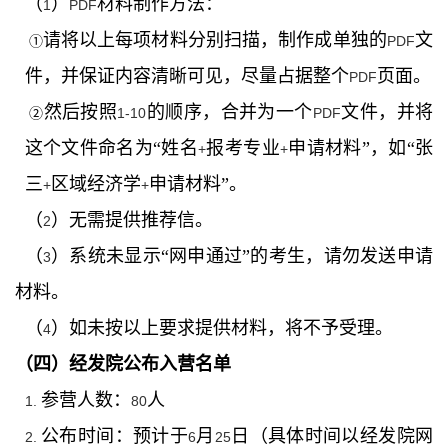
（
）
材料制作方法：
1
PDF
请将以上每项材料分别扫描，制作成单独的
文
①
PDF
件，并保证内容清晰可见，尽量占据整个
页面。
PDF
然后按照
的顺序，合并为一个
文件，并将
②
1-10
PDF
这个文件命名为“姓名
报考专业
申请材料”，如“张
+
+
三
区域经济学
申请材料”。
+
+
（
）无需提供推荐信。
2
（
）系统未显示“网申通过”的考生，请勿发送申请
3
材料。
（
）如未按以上要求提供材料，将不予受理。
4
（四）经发院公布入营名单
参营人数：
人
1.
80
公布时间：预计于
月
日（具体时间以经发院网
2.
6
25