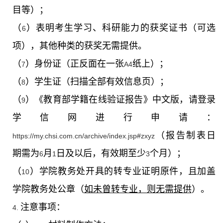
目等）；
（
）表明考生学习、科研能力的获奖证书（可选
6
项），其他种类的获奖无需提供。
（
）身份证（正反面在一张
纸上）；
7
A4
（
）学生证（扫描全部有效信息页）；
8
（
）《教育部学籍在线验证报告》中文版，请登录
9
学信网进行申请：
（报告制表日
https://my.chsi.com.cn/archive/index.jsp#zxyz
期需为
月
日及以后，有效期至少
个月）；
6
1
3
（
）学院教务处开具的转专业证明原件，且加盖
10
学院教务处公章（
如未曾转专业，则无需提供
）。
注意事项：
4.