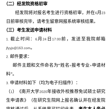
（二）经发院资格初审
经发院将对报名考生进行资格初审，并在
月
6
23
日前审核完毕，请考生留意网报系统审核结果。
（三）考生发送申请材料
截止时间：
月
日
前，发送至我院邮箱
1.
6
24
17:00
。
jfyyjs@163.com
邮件要求：
2.
邮件主题和文件命名为“姓名
报考专业
申请材
+
+
料”。
申请材料如下（均为电子扫描件）：
3.
（
）《南开大学
年接收外校推荐免试硕士研究
1
2020
生申请表》（在研究生院网上报名确认并在经发院