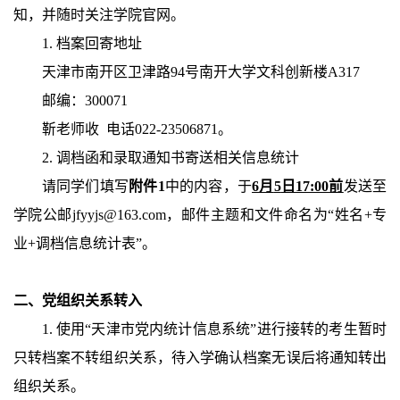
知，并随时关注学院官网。
1.
档案回寄地址
天津市南开区卫津路
94
号南开大学文科创新楼
A317
邮编：
300071
靳老师收 电话
022-23506871
。
2.
调档函和录取通知书寄送相关信息统计
请同学们填写
附件
1
中的内容，于
6
月
5
日
17:00
前
发送至
学院公邮
jfyyjs@163.com
，邮件主题和文件命名为“姓名
+
专
业
+
调档信息统计表”。
二、党组织关系转入
1.
使用“天津市党内统计信息系统”进行接转的考生暂时
只转档案不转组织关系，待入学确认档案无误后将通知转出
组织关系。