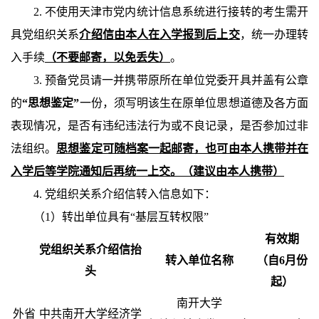
2.
不使用天津市党内统计信息系统进行接转的考生需开
具党组织关系
介绍信由本人在入学报到后上交
，统一办理转
入手续
（不要邮寄，以免丢失）
。
3.
预备党员请一并携带原所在单位党委开具并盖有公章
的
“思想鉴定”
一份，须写明该生在原单位思想道德及各方面
表现情况，是否有违纪违法行为或不良记录，是否参加过非
法组织。
思想鉴定可随档案一起邮寄，也可由本人携带并在
入学后等学院通知后再统一上交。（建议由本人携带）
4.
党组织关系介绍信转入信息
如下：
（
1
）
转出单位具有“基层互转权限”
有效期
党组织关系介绍信抬
转入单位名称
（自
6
月份
头
起）
南开大学
外省
中共南开大学经济学