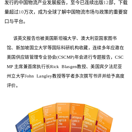
发行的中国物流产业发展报告，至今已连续出版
12
部，下载
量超过
10
万次，成为全球了解中国物流市场与政策的重要窗
口与平台。
该英文报告也被美国斯坦福大学、澳大利亚国家图书
馆、新加坡国立大学等国际科研机构收藏，连续多年应邀在
美国供应链管理专业协会
(CSCMP)
年会进行专题报告，
CSC
MP
主席兼首席执行长
Rick Blasgen
教授、美国宾夕法尼亚
州立大学
John Langley
教授等学者多次撰写书评并给予高度
评价。