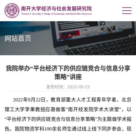
网站首页
我院举办“平台经济下的供应链竞合与信息分享
策略”讲座
发布时间：2022-09-23
2
022
年
9
月
22
日，教育部重大人才工程青年学者、北京
理工大学李果教授应邀做客
“
南开经发院学术大讲堂
”
，以
“
平台经济下的供应链竞合与信息分享策略
”
为主题做学术报
告。我院物流学科
100
余名师生通过线上线下同步参会，现