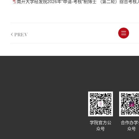
南开大学经发院2026年“申请-考核”制博士 （第二轮）综合考核入
<
PREV
学院官方公
合作办学
众号
众号