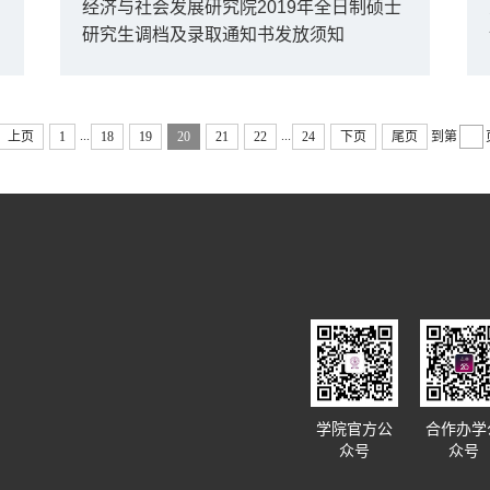
经济与社会发展研究院2019年全日制硕士
研究生调档及录取通知书发放须知
...
...
上页
1
18
19
20
21
22
24
下页
尾页
到第
学院官方公
合作办学
众号
众号