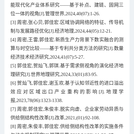
能现代化产业体系研究——基于补点、建链、固网三
位一体的视角[J].管理世界,2024,40(07):1-26.
[3] 周密,张心贝,郭佳宏.区域协调网络的特征、传导机
制与发展路径优化[J].经济地理,2024,44(05):12-21.
[4] 周密,王雷,郭佳宏.新质生产力背景下数实融合的测
算与时空比较——基于专利共分类方法的研究[J].数量
经济技术经济研究,2024,41(07):5-27.
[5] 郭佳宏,贺灿飞,郭琪.基于需求侧视角的演化经济地
理研究[J].世界地理研究,2024,33(01):83-95.
[6] 贺灿飞,郭佳宏,谢玉欢.基于认知邻近性的进口溢出
效应对区域出口产业重构的影响[J].地理学
报,2023,78(06):1323-1338.
[7] 周密,郭佳宏,朱俊丰.脱实向虚、企业家劳动异质与
供给侧结构性改革[J].改革,2021,(01):92-108.
[8] 周密,朱俊丰,郭佳宏.供给侧结构性改革的实施条件