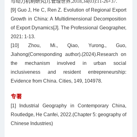
与动力机制研究[J].管理世界,2018,34(03):11-26+37.
[9] Guo J, He C, Ren Z. Evolution of Regional Export
Growth in China: A Multidimensional Decomposition
of Export Dynamics[J]. The Professional Geographer,
2021: 1-13.
[10] Zhou, Mi., Qiao, Yurong., Guo,
Jiahong(Corresponding author).(2024).Research on
the mechanism involved in urban social
inclusiveness and resident entrepreneurship:
Evidence from China. Cities, 149, 104978.
专著
[1] Industrial Geography in Contemporary China,
Routledge, He Canfei, 2022.(Chapter 5: geography of
Chinese Industries)