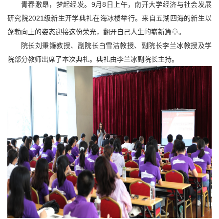
青春激昂，梦起经发。
9
月
8
日上午，南开大学经济与社会发展
研究院
2021
级新生开学典礼在海冰楼举行。来自五湖四海的新生以
蓬勃向上的姿态迎接这份荣光，翻开自己人生的崭新篇章。
院长刘秉镰教授、副院长白雪洁教授、副院长李兰冰教授及学
院部分教师出席了本次典礼。典礼由李兰冰副院长主持。