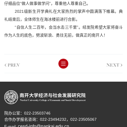
仔细品位“做人做事做学问”，尊重他人尊重自己。
2021
级新生开学典礼在大家热烈的掌声中圆满落下帷幕。典
礼结束后，全体师生在海冰楼前进行合影。
“
自信人生二百年，会当水击三千里”。经发院希望大家将奋斗
作为人生的底色，劈波斩浪、勇往无前，做真正的南开人！
<
>
PREV
NEXT
院办公室：022-23503746
合作办学报名咨询：
022-23494232，
022-23505067
cesd-info@nankai.edu.cn
E-mail: