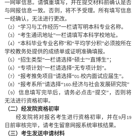
一网审信息。请慎重填写，并在提交材料前确认是否
与网报信息一致。否则，将不予受理。所有填写信息
一经确认，无法进行更改。
（
）“学习与工作经历”一栏请写明本科专业名称。
2
（
）“考生通讯地址”一栏请填写本科学校地址。
3
（
）“本科毕业专业名称”和“平均学分积”必须按所在
4
学校教务处提供的成绩单或证明准确填报。
（
）“招生类型”一栏请选择“硕士”“直博生”；
5
（
）“专项计划”一栏请选择“无专项计划”。
6
（
）“报考推免项目”请选择“
校内面试应届生”。
7
01-
（
）“报考系所”请选择“
经济与社会发展研究院”
8
160-
（
）信息填写完毕后，请务必点击“提交”，否则将
9
无法进行资格初审。
（二）经发院资格初审
经发院将对报名考生进行资格初审，并在
月
9
19
日前审核完毕，请考生留意网报系统审核结果。
（三）考生发送申请材料