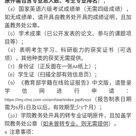
原件需包含专业总人数、考生专业排名
）；
（
）国家英语六级考试成绩单（无需四级成绩），
4
如无成绩单，请开具由教务处开具的成绩证明，且加
盖教务处公章。
（
）学术成果
（已公开发表的论文、参与的课题项
5
目等）；
（
）表明考生学习、科研能力的获奖证书（可选
6
项），其他种类的获奖无需提供。
（
）身份证（正反面在一张
纸上）；
7
A4
（
）学生证（扫描全部有效信息页）；
8
（
）《教育部学籍在线验证报告》中文版，请登录
9
学信网进行申请：
（报告制表日期
https://my.chsi.com.cn/archive/index.jsp#zxyz
需为
月
日及以后，有效期至少
个月）；
9
1
3
（
）学院教务处开具的转专业证明原件，且加盖学
10
院教务处公章（
如未曾转专业，则无需提供
）。
注意事项：
4.