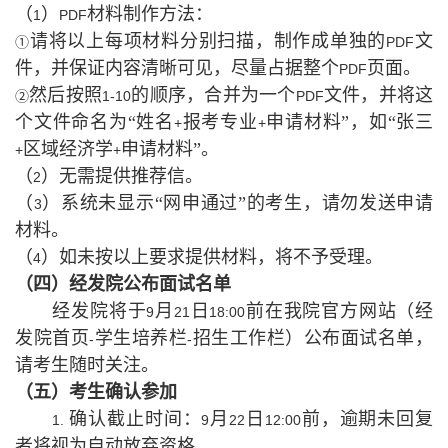
（
）
材料制作方法：
1
PDF
请将以上每项材料分别扫描，制作成单独的
文
①
PDF
件，并保证内容清晰可见，尽量占据整个
页面。
PDF
然后按照
的顺序，合并为一个
文件，并将这
②
1-10
PDF
个文件命名为“姓名
报考专业
申请材料”，如“张三
+
+
区域经济学
申请材料”。
+
+
（
）无需提供推荐信。
2
（
）系统未显示“网申通过”的考生，请勿发送申请
3
材料。
（
）如未按以上要求提供材料，将不予受理。
4
（四）经发院公布面试名单
经发院将于
月
日
前在我院官方网站（经
9
21
18:00
发院首页
学生培养栏
招生工作栏）公布面试名单，
-
-
请考生随时关注。
（五）考生确认参加
确认截止时间：
月
日
前，逾期未回复
1.
9
22
12:00
者将视为自动放弃资格。