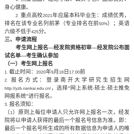
身心健康。
重点高校
年应届本科毕业生：成绩优秀，
2.
2021
排名在该专业名列前茅（专业排名在前
）；英语
50%
六级不低于
分。
425
三、申请流程
考生网上报名—经发院资格初审—经发院公布面
试名单—考生确认参加
（一）考生网上报名
截止时间：
年
月
日
前
1.
2020
9
18
17:00
报名方式：登录南开大学研究生招生网
2.
，选择“网上系统
硕士
硕士推免
http://yzb.nankai.edu.cn/
-
-
网报系统”进行报名。
报名须知：
3.
（
）原则上每位申请人只允许网上报名一次，经发
1
院将以申请人获得的最后一个报名号信息为准。即：
最后一个报名号所生成的所有数据信息为申请人的唯