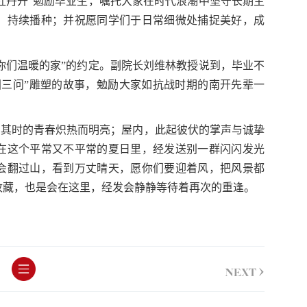
牡丹开”勉励毕业生，嘱托大家在时代浪潮中坚守长期主
、持续播种；并祝愿同学们于日常细微处捕捉美好，成
你们温暖的家”的约定。副院长刘维林教授说到，毕业不
国三问”雕塑的故事，勉励大家如抗战时期的南开先辈一
当其时的青春炽热而明亮；屋内，此起彼伏的掌声与诚挚
在这个平常又不平常的夏日里，经发送别一群闪闪发光
会翻过山，看到万丈晴天，愿你们要迎着风，把风景都
收藏，也是会在这里，经发会静静等待着再次的重逢。
>
NEXT