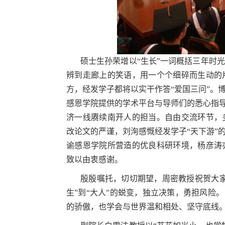
硕士生孙荣增以“生长”一词概括三年时
辨到走廊上的笑语，用一个个细碎而生动的
方，经发学子都将以实干作答“爱国三问”。
感恩学院提供的学术平台与导师们的悉心指导
济一线赓续南开人的担当。自由交流环节，
改论文的严谨，刘洵感慨经发学子“天下游”
谕感恩学院所营造的优良科研环境，杨彦涛
致以由衷感谢。
殷殷嘱托，切切期望，周密教授祝贺大
生”到“大人”的蜕变，独立决策，勇担风险
的骄傲，也学会与世界温和相处、坚守底线