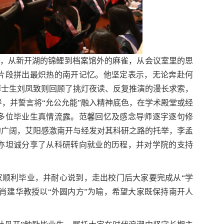
光，从新开湖的锦鲤到档案馆外的麻雀，从会议室里的思
片段拼出最炽热的南开记忆。他坚定表示，无论奔赴何
博士生刘凤致则回顾了挑灯夜读、反复推演的漫长求索，
，并誓言将“允公允能”融入精神底色，在学术殿堂或经
多位毕业生真情流露。范馨回忆及感念导师逐字逐句修
的广阔，艾阳感激南开与经发对其科研之路的托举，李孟
亦坦诚分享了从科研转向就业的历程，并对学院的支持
家顺利毕业，并耐心说到，走出校门后大家要完成从“学
。肖建华教授以“外圆内方”为喻，希望大家既保持南开人
。