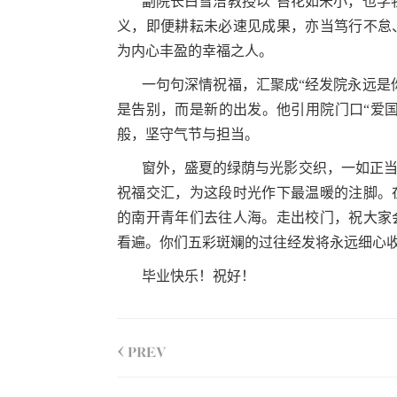
副院长白雪洁教授以“苔花如米小，也学
义，即便耕耘未必速见成果，亦当笃行不怠
为内心丰盈的幸福之人。
一句句深情祝福，汇聚成“经发院永远是
是告别，而是新的出发。他引用院门口“爱
般，坚守气节与担当。
窗外，盛夏的绿荫与光影交织，一如正
祝福交汇，为这段时光作下最温暖的注脚。
的南开青年们去往人海。走出校门，祝大家
看遍。你们五彩斑斓的过往经发将永远细心
毕业快乐！祝好！
<
PREV