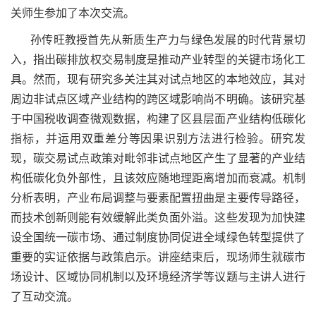
关师生参加了本次交流。
孙传旺教授首先从新质生产力与绿色发展的时代背景切
入，指出碳排放权交易制度是推动产业转型的关键市场化工
具。然而，现有研究多关注其对试点地区的本地效应，其对
周边非试点区域产业结构的跨区域影响尚不明确。该研究基
于中国税收调查微观数据，构建了区县层面产业结构低碳化
指标，并运用双重差分等因果识别方法进行检验。研究发
现，碳交易试点政策对毗邻非试点地区产生了显著的产业结
构低碳化负外部性，且该效应随地理距离增加而衰减。机制
分析表明，产业布局调整与要素配置扭曲是主要传导路径，
而技术创新则能有效缓解此类负面外溢。这些发现为加快建
设全国统一碳市场、通过制度协同促进全域绿色转型提供了
重要的实证依据与政策启示。
讲座结束后，现场师生就碳市
场设计、区域协同机制以及环境经济学等议题与主讲人进行
了互动交流。