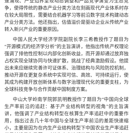
速涌现、产业边界呈现动态调整和产品竞争演变为生态竞
争，使得传统的静态产业分类方法在刻画现代产业体系时存
在较大局限性，需要结合机器学习等前沿数字技术构建动态
产业分类方法。他还指出，估值溢价是驱动企业从传统产业
转入新兴产业的重要原因。
中国人民大学经济学院副院长李三希教授作了题目为
“开源模式的经济学分析”的主旨演讲，他指出传统产权理论
强调了排他性控制以内部化创新收益，而开源却通过放弃独
占权实现全球协同与快速扩散，挑战了经典激励假设。他提
出未来应继续完善许可证体系、治理结构与风险防控机制，
推动开源在更复杂系统中实现可信、高效、可持续运行，使
其成为构建开放创新体系与数字治理现代化的重要支柱，为
全球科技竞争与合作贡献中国制度方案。
中山大学岭南学院郭凯明教授作了题目为“中国向全球
生产率前沿的追赶：基于产业结构转型的视角”的主旨演
讲，他强调了产业结构转型在核算生产率追赶中的重要作
用，指出过去几十年中国与全球生产率前沿的差距快速缩
小，主要是因为在内生产业结构转型下中国农业生产率追赶