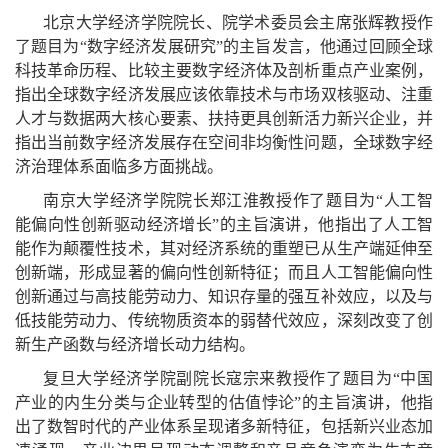
北京大学经济学院院长、院学术委员会主席张辉教授作
了题目为“数字经济发展研究”的主旨发言，他通过回顾全球
科技革命历程、比较主要数字经济体及剖析重点产业案例，
指出全球数字经济发展应该依靠技术与市场双核驱动、注重
人才与数据两大核心要素、扶持更具创新活力新兴企业，并
指出当前数字经济发展存在空间非均衡性问题，全球数字经
济治理体系面临多方面挑战。
南京大学经济学院院长郑江淮教授作了题目为“人工智
能偏向性创新驱动经济增长”的主旨演讲，他指出了人工智
能作为颠覆性技术，其对经济系统的重塑已从生产端延伸至
创新端，形成显著的偏向性创新特征；而且人工智能偏向性
创新通过与高技能劳动力、知识存量的强互补效应，以及与
低技能劳动力、传统物质资本的弱替代效应，深刻改变了创
新生产函数与经济增长动力结构。
复旦大学经济学院副院长寇宗来教授作了题目为“中国
产业的内生分类与企业转型的估值悖论”的主旨演讲，他指
出了数智时代的产业体系呈现诸多新特征，包括新兴业态加