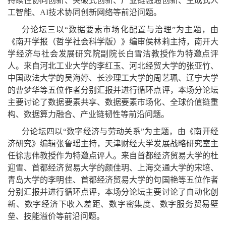
持续性协同创新、突破式创新、产业链融通创新、生成式人
工智能、AI技术协同创新网络等前沿问题。
分论坛三以“数据要素市场化配置与治理”为主题，由
《南开学报（哲学社会科学版）》编审侯林莉主持，南开大
学经济与社会发展研究院副院长白雪洁教授作为特邀点评
人。来自河北工业大学的李红玉、河北经贸大学的张亚竹、
中国政法大学的吴海婷、长沙理工大学的周艺珮、辽宁大学
的曹梦华等五位作者分别汇报并进行循环点评，本场分论坛
主要讨论了数据要素共享、数据要素市场化、全球价值链重
构、数据算力融合、产业链韧性等前沿问题。
分论坛四以“数字经济与劳动关系”为主题，由《南开经
济研究》编辑张鲁瑶主持，天津财经大学发展战略研究室主
任徐志伟教授作为特邀点评人。来自首都经济贸易大学的杜
迎雪、首都经济贸易大学的颜佳玥、上海交通大学的宋培、
青岛大学的李明佳、首都经济贸易大学的句国艳等五位作者
分别汇报并进行循环点评，本场分论坛主要讨论了自动化创
新、数字经济下收入差距、数字密集度、数字服务贸易壁
垒、技能溢价等前沿问题。