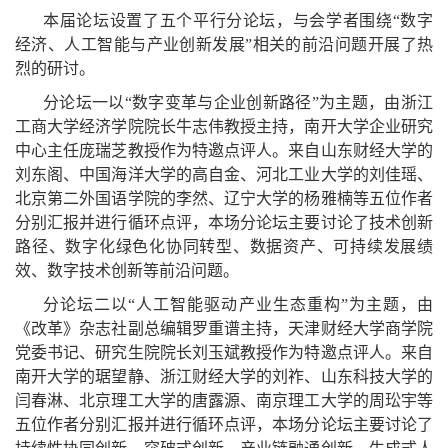
本届论坛设置了五个平行分论坛，与会学者围绕“数字
经济、人工智能与产业创新发展”相关的前沿问题开展了热
烈的研讨。
分论坛一以“数字变革与企业创新路径”为主题，由浙江
工商大学经济学院院长牛志伟教授主持，南开大学企业研究
中心主任庞瑞芝教授作为特邀点评人。来自山东财经大学的
刘东阁、中国海洋大学的高自金、河北工业大学的刘佳瑶、
北京第二外国语学院的李然、辽宁大学的杨雅楠等五位作者
分别汇报并进行循环点评，本场分论坛主要讨论了技术创新
路径、数字化绿色化协同转型、数据资产、可持续发展绩
效、数字技术创新等前沿问题。
分论坛二以“人工智能驱动产业生态重构”为主题，由
《改革》杂志社副总编辑罗重谱主持，天津财经大学商学院
党委书记、研究生院院长刘玉斌教授作为特邀点评人。来自
南开大学的琚望静、浙江财经大学的刘祚、山东科技大学的
闫春淋、北京理工大学的唐露源、南京理工大学的周玜宇等
五位作者分别汇报并进行循环点评，本场分论坛主要讨论了