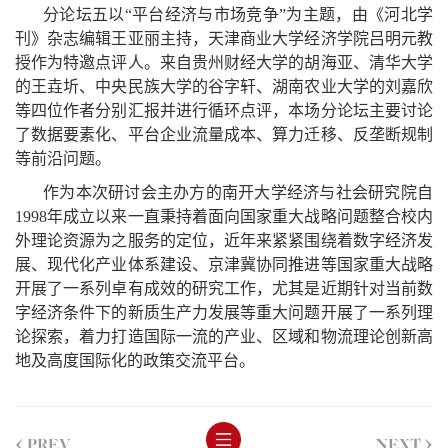
分论坛五以“平台经济与市场竞争”为主题，由《河北学
刊》杂志编辑王亚丽主持，天津商业大学经济学院吕明元教
授作为特邀点评人。来自贵州财经大学的胡海亚、清华大学
的王垚圻、中央民族大学的谷字轩、湖南农业大学的刘嘉欣
等四位作者分别汇报并进行循环点评，本场分论坛主要讨论
了数据要素化、平台企业流量成本、算力迁移、反垄断规制
等前沿问题。
作为本次研讨会主办方的南开大学经济与社会研究院自
1998年成立以来一直秉持着面向国家重大战略问题整合校内
外理论资源为之服务的定位，近年来紧紧围绕着数字经济发
展、现代化产业体系建设、京津冀协同推进等国家重大战略
开展了一系列卓有成效的研究工作，尤其是近期针对当前数
字经济条件下的新质生产力发展等重大问题开展了一系列理
论探索，着力打造国际一流的产业、区域和物流理论创新高
地及高度国际化的政策交流平台。
<
>
PREV
NEXT