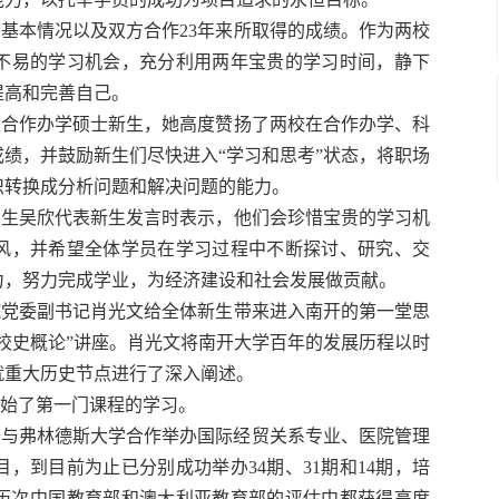
基本情况以及双方合作23年来所取得的成绩。作为两校
不易的学习机会，充分利用两年宝贵的学习时间，静下
提高和完善自己。
迎合作办学硕士新生，她高度赞扬了两校在合作办学、科
绩，并鼓励新生们尽快进入“学习和思考”状态，将职场
识转换成分析问题和解决问题的能力。
学生吴欣代表新生发言时表示，他们会珍惜宝贵的学习机
风，并希望全体学员在学习过程中不断探讨、研究、交
力，努力完成学业，为经济建设和社会发展做贡献。
院党委副书记肖光文给全体新生带来进入南开的第一堂思
校史概论”讲座。肖光文将南开大学百年的发展历程以时
就重大历史节点进行了深入阐述。
始了第一门课程的学习。
2年开始与弗林德斯大学合作举办国际经贸关系专业、医院管理
，到目前为止已分别成功举办34期、31期和14期，培
在历次中国教育部和澳大利亚教育部的评估中都获得高度