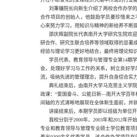
刘秉镰院长向新生介绍了两校合作办学的
合作项目的创始人，他鼓励学员要珍惜来之
心来努力学习，用知识与精神的新给养不断
邵庆辉副院长代表南开大学研究生院欢
研合作、研究生联合培养等领域取得的显著成
经验与理论学习更好地结合，最终将理论知
学员代表、教育领导与管理专业第14期
会，处理好学习与工作的关系，树立良好学
流，吸纳先进的管理理念，提升自身综合实
典礼结束后，由南开大学马克思主义学
政课：“爱国奋斗、公能日新—南开大学百年
间轴的方式清晰地展现在全体新生面前，并
讲座结束后，本期学员即以班级为单位开
我校分别于2000年、2003年和201
专业和教育领导与管理专业硕士学位教育项目
养出9300余名优秀学员。该合作办学项目