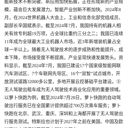
能新技术不断突破、新应用加快拓展，正在形成新的产业规
模，蕴含巨大发展潜力。智能产业创新不断加快。2024年8
月，在2024世界机器人大会上，工业和信息化部党组成员、
副部长辛国斌表示，截至2024年7月，我国持有的机器人相
关有效专利超19万项，占全球比重约三分之二；我国已连续
11年成为全球最大工业机器人市场，近3年新增装机量占全
球一半以上。随着无人驾驶技术的逐步成熟和性能提升、成
本下降，市场接受度不断提高，产业呈现快速发展势头。资
料显示，截至2024年7月，我国已建设17个国家级智能网联
汽车测试区、7个车联网先导区、16个“双智”试点城市，开
放测试道路32000多公里，多地开展云控基础平台建设。⑤
无人驾驶出租车成为无人驾驶技术商业化应用的重要领域。
以萝卜快跑为例，截至2024年7月28日，萝卜快跑的自动驾
驶出行服务已在全国累计提供超过700万次乘车服务；萝卜
快跑在北京、武汉、重庆、深圳和上海都开展了无人驾驶出
行服务测试。特斯拉也计划于2027年之前在美国、中国及欧