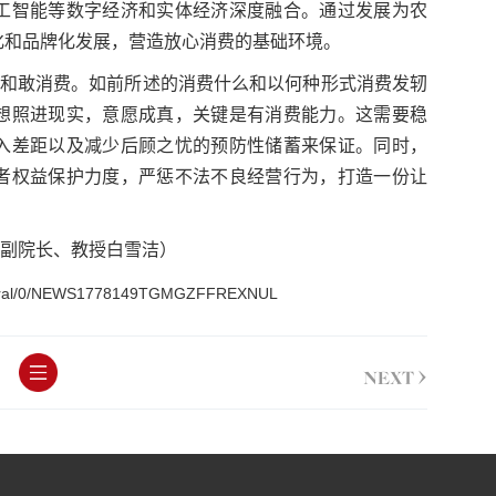
工智能等数字经济和实体经济深度融合。通过发展为农
化和品牌化发展，营造放心消费的基础环境。
费和敢消费。如前所述的消费什么和以何种形式消费发轫
想照进现实，意愿成真，关键是有消费能力。这需要稳
入差距以及减少后顾之忧的预防性储蓄来保证。同时，
者权益保护力度，严惩不法不良经营行为，打造一份让
副院长、教授白雪洁）
general/0/NEWS1778149TGMGZFFREXNUL
>
NEXT