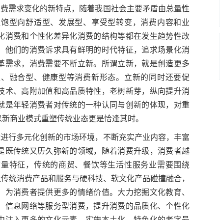
消费需求变化的新特点，随着我国社会主要矛盾由总量性
温饱型向舒适型、发展型、享受型转变，消费内容和业
化消费和个性化差异化消费的结构等都在发生趋势性改
群，他们的消费诉求具有鲜明的时代特征，追求场景化消
革需求，消费需要不断立新。所谓立新，就是创造更多
型、融合型、健康型等消费新形态。立新的同时还要促
技术、高附加值和高品质特性，老树新芽，纵向提升消
就是年轻消费者对传统的一种认同与创新的体现，对重
以新商业模式重塑传统业态更是恰逢其时。
体进行多元化创新的市场环境，不断充实产业内容，丰富
是既传统又历久弥新的领域，随着消费升级，消费者越
质量特征，传统的商贸、餐饮等生活性服务业需要围绕
让传统消费产品和服务与硬科技、软文化产品碰撞融合，
，为消费者提供更多的情绪价值。大力挖掘文化教育、
、信息网络等服务型消费，提升消费的品质化、个性化
中注入更多的文化元素，实施本土化、特色化的老字号