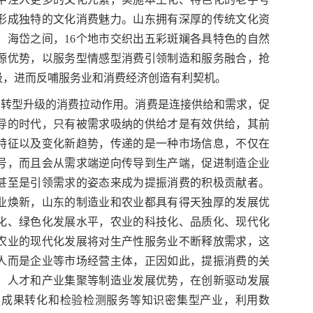
形成独特的文化消费魅力。山东拥有深厚的传统文化资
，海岱之间，16个地市交织出五彩斑斓各具特色的自然
源优势，以服务型情感型消费引领制造和服务融合，抢
级，进而反哺服务业和消费经济创造有利契机。
业转型升级的消费拉动作用。消费是连接供给和需求，促
导的时代，只有被需求吸纳的供给才是有效供给，其前
特征以及变化新趋势，传递的是一种市场信息，不仅在
号，而且会从需求端逆向传导到生产端，促进制造企业
甚至是引领需求的姿态来成为提振消费的积极贡献者。
业焕新，山东的制造业和农业都具有得天独厚的发展优
化、绿色化发展水平，农业的科技化、品质化、现代化
农业的现代化发展将对生产性服务业不断释放需求，这
人而是企业等市场经营主体，正因如此，提振消费的关
、人才和产业集聚等制造业发展优势，在创新驱动发展
技成果转化和检验检测服务等知识密集型产业，利用数