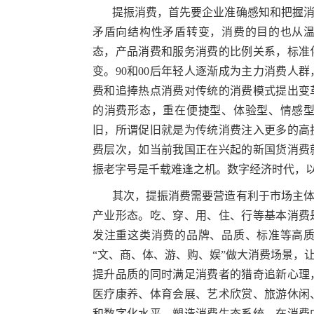
提振消费，首先要企业准确感知和把握
矛盾向结构性矛盾转变，消费的目的也从
态，产品消费和服务消费的比例关系，标准
变。90和00后年轻人逐渐成为主力消费人
费和追捧热点消费对传统的消费模式提出变
的消费形态，重在便捷型、体验型、情感
旧，所谓促旧就是为传统消费注入更多的高
费层次，如当前我国正在兴起的新国货消费
振老字号是千载难逢之机。数字经济时代，
其次，提振消费需要营造有利于市场主
产业形态。吃、穿、用、住、行等基本消费
发注重这类消费的品牌、品质、标准等高
“文、商、体、游、购、娱”做大消费场景，
提升品质的同时满足消费者的猎奇追新心理
医疗康养、体育会展、艺术欣赏、旅游休闲
和数字化水平，塑造消费生态系统。在消费