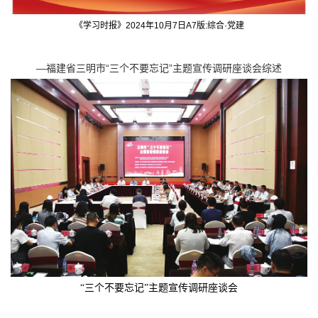
《学习时报》
2024
年
10
月
7
日
A7
版
:
综合
·
党建
—福建省三明市“三个不要忘记”主题宣传调研座谈会综述
“
三个不要忘记
”
主题宣传调研座谈会