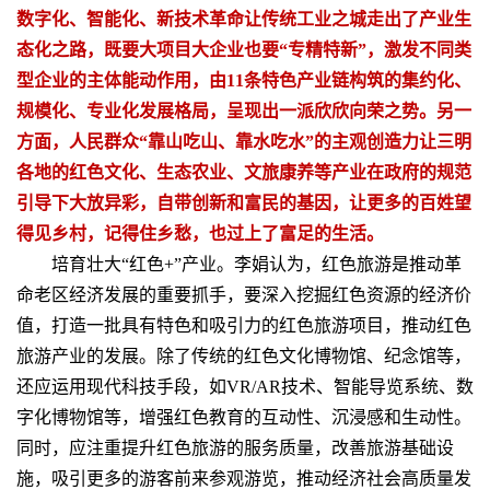
数字化、智能化、新技术革命让传统工业之城走出了产业生
态化之路，既要大项目大企业也要
“
专精特新
”
，激发不同类
型企业的主体能动作用，由
11
条特色产业链构筑的集约化、
规模化、专业化发展格局，呈现出一派欣欣向荣之势。另一
方面，人民群众
“
靠山吃山、靠水吃水
”
的主观创造力让三明
各地的红色文化、生态农业、文旅康养等产业在政府的规范
引导下大放异彩，自带创新和富民的基因，让更多的百姓望
得见乡村，记得住乡愁，也过上了富足的生活。
培育壮大“红色+”产业。李娟认为，红色旅游是推动革
命老区经济发展的重要抓手，要深入挖掘红色资源的经济价
值，打造一批具有特色和吸引力的红色旅游项目，推动红色
旅游产业的发展。除了传统的红色文化博物馆、纪念馆等，
还应运用现代科技手段，如VR/AR技术、智能导览系统、数
字化博物馆等，增强红色教育的互动性、沉浸感和生动性。
同时，应注重提升红色旅游的服务质量，改善旅游基础设
施，吸引更多的游客前来参观游览，推动经济社会高质量发