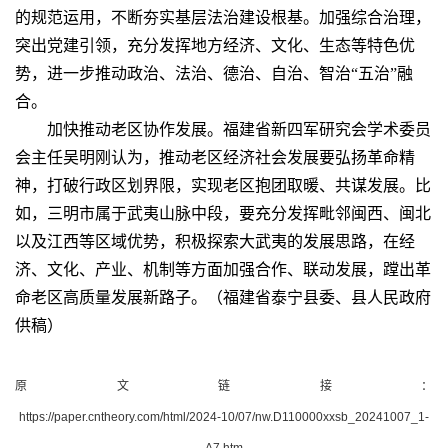
的规范运用，不断夯实基层法治建设根基。加强综合治理，
突出党建引领，充分发挥地方经济、文化、生态等特色优
势，进一步推动政治、法治、德治、自治、智治“五治”融
合。
加快推动老区协作发展。福建省新四军研究会学术委员
会主任吴明刚认为，推动老区经济社会发展要弘扬革命精
神，打破行政区划界限，实现老区抱团取暖、共谋发展。比
如，三明市属于武夷山脉中段，要充分发挥毗邻闽西、闽北
以及江西等区域优势，积极探索大武夷的发展思路，在经
济、文化、产业、机制等方面加强合作、联动发展，蹚出革
命老区高质量发展新路子。（福建省泰宁县委、县人民政府
供稿）
原文链接：
https://paper.cntheory.com/html/2024-10/07/nw.D110000xxsb_20241007_1-
A7.htm