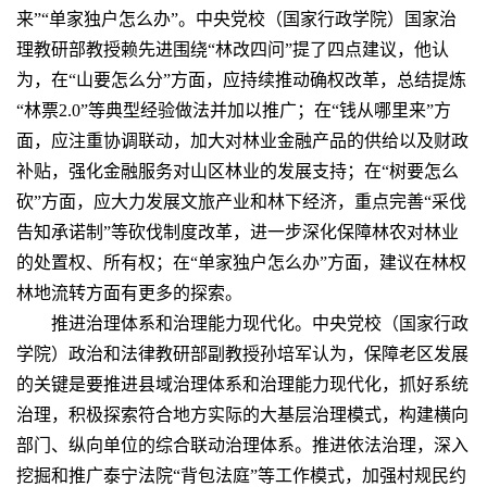
来”“单家独户怎么办”。中央党校（国家行政学院）国家治
理教研部教授赖先进围绕“林改四问”提了四点建议，他认
为，在“山要怎么分”方面，应持续推动确权改革，总结提炼
“林票2.0”等典型经验做法并加以推广；在“钱从哪里来”方
面，应注重协调联动，加大对林业金融产品的供给以及财政
补贴，强化金融服务对山区林业的发展支持；在“树要怎么
砍”方面，应大力发展文旅产业和林下经济，重点完善“采伐
告知承诺制”等砍伐制度改革，进一步深化保障林农对林业
的处置权、所有权；在“单家独户怎么办”方面，建议在林权
林地流转方面有更多的探索。
推进治理体系和治理能力现代化。中央党校（国家行政
学院）政治和法律教研部副教授孙培军认为，保障老区发展
的关键是要推进县域治理体系和治理能力现代化，抓好系统
治理，积极探索符合地方实际的大基层治理模式，构建横向
部门、纵向单位的综合联动治理体系。推进依法治理，深入
挖掘和推广泰宁法院“背包法庭”等工作模式，加强村规民约