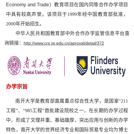
Economy and Trade
）
教育项目在国内同等合作办学项目
中具有较高声誉。
该项目于
1999
年经中国教育部批准，
2000
年开始招生。
中华人民共和国教育部中外合作办学监管信息平台查
询链接
：
http://www.crs.jsj.edu.cn/aproval/detail/372
办学宗旨
南开大学
是教育部直属重点综合性大学，是国家
“
211
工程
”
、
“
985
工程
”
首批建设院校之一，
在长期的办学过程
中，形成了文理并重、基础雄厚、突出应用与创新的办学
特色，南开大学的
世界经济专业和国际贸易专业均为博士