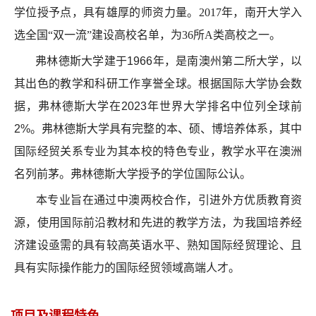
学位授予点，具有雄厚的师资力量。2017年，南开大学
入
选全国
“
双一流
”
建设高校名单，为
36
所
A
类高校之一。
弗林德斯大学
建于1966年，是南澳州第二所大学，
以
其
出色的教学和科研工作享誉全球
。
根据国际大学协会数
据，弗林德斯大学在
2023
年世界大学排名中位列全球前
2%
。弗林德斯大学具有完整的本、硕、博培养体系，其中
国际经贸关系专业为其本校的特色专业，教学水平在澳洲
名列前茅。
弗林德斯大学授予的学位国际公认。
本专业旨在通过中澳两校合作，引进外方优质教育资
源，使用国际前沿教材和先进的教学方法，为我国培养经
济建设亟需的具有较高英语水平、熟知国际经贸理论、且
具有实际操作能力的国际经贸领域高端人才。