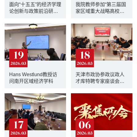
面向“十五五”的经济学理
我院教师参加“第三届国
论创新与政策前沿研讨
家区域重大战略高校智
会在我院召开
库联盟研讨会”
19
18
2026.03
2026.03
Hans Westlund教授访
天津市政协参政议政人
问南开区域经济学科
才库特聘专家座谈会在
我院举行
17
06
2026.03
2026.03