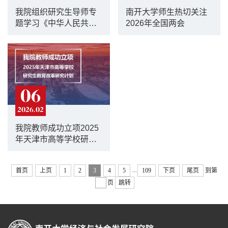
我院组织研究生导师专
南开大学师生热切关注
题学习《中华人民共和
2026年全国两会
国学位法》
06
2026.02
我院教师成功立项2025
年天津市高等学校研究
生教育改革研究计划项
目
...
首页
上页
1
2
3
4
5
109
下页
尾页
到第
页
跳转