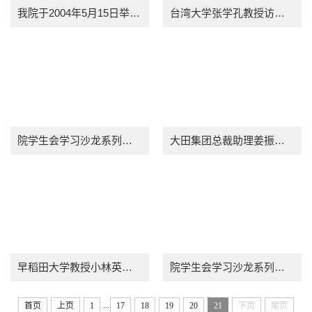
我院于2004年5月15日举行2001级硕士研究生论文答辩
台湾大学张学孔教授访问我院交通经济研究所进行学术交流
院学生会学习沙龙系列活动之二
大田集团总裁助理姜振华来我院讲座并和同学们座谈
早稻田大学教授小林英夫来我院讲座：日本式生产的现状与演变趋势
院学生会学习沙龙系列活动之一
...
首页
上页
1
17
18
19
20
21
下页
尾页