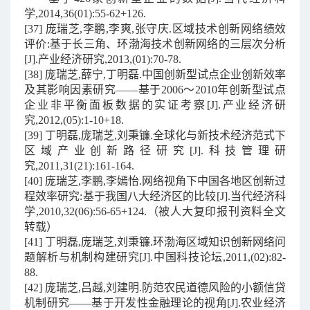
学,2014,36(01):55-62+126.
[37] 庞瑞芝,李鹏,李爽,张守庆.区域技术创新网络绩效
评价:基于长三角、环渤海技术创新网络的三层次分析
[J].产业经济研究,2013,(01):70-78.
[38] 庞瑞芝,薛宁,丁明磊.中国创新型试点企业创新效率
及其影响因素研究——基于2006～2010年创新型试点
企业非平衡面板数据的实证考察[J].产业经济研
究,2012,(05):1-10+18.
[39] 丁明磊,庞瑞芝,刘秉镰.全球化与新技术经济范式下
区域产业创新路径研究[J].科技管理研
究,2011,31(21):161-164.
[40] 庞瑞芝,李鹏,李嫣怡.网络视角下中国各地区创新过
程效率研究:基于我国八大经济区的比较[J].当代经济科
学,2010,32(06):56-65+124.（被人大复印报刊资料全文
转载）
[41] 丁明磊,庞瑞芝,刘秉镰.环渤海区域知识创新网络问
题解析与机制构建研究[J].中国科技论坛,2011,(02):82-
88.
[42] 庞瑞芝,吕越,刘建明.防范农民道德风险的小额信贷
机制研究——基于开发性金融理论的视角[J].农业经济