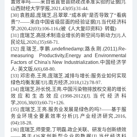
置效率吗——来自省直管县财政改革准实验的证据[J].
山西财经大学学报,2021,43(05):31-44.
[30] 袁胜超,庞瑞芝,吕翠翠.“成本病”是否导致了“看病
贵”?——来自中国省级层面的经验证据[J].当代经济科
学,2020,42(03):106-116.(被《人大复印资料》转载)
[31] 庞瑞芝.高技术制造业增长的新空间与新动力[J].人
民论坛,2020,(35):68-71.
[32] 庞瑞芝,李鹏,
undefinedamp;路永刚.(2011).Re-
measuring Productivity,Energy and Environmental
Factors of China's New Industrialization
.中国经济学
人: 英文版,6(6),68-80.
[33] 邓忠奇,王亮,庞瑞芝.减排与增长:服务业如何实现
绿色均衡发展?[J].南方经济,2018,(12):78-97.
[34] 庞瑞芝,孙长悦,王亮.中国污染物排放权交易的增长
效应和生态效应(1998-2012)[J].当代经济科
学,2016,38(03):60-71+126.
[35] 庞瑞芝,王亮.服务业发展是绿色的吗?——基于服
务业环境全要素效率分析[J].产业经济研究,2016,
(04):18-28.
[36] 庞瑞芝,师雯雯,丁明磊.政企关联、研发与创新绩效
——基于426家创新型企业的数据[J].当代经济科