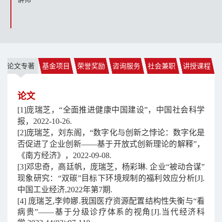
论文专著
基金项目
荣誉奖励
咨询服务
社会兼职
讲授课程
论文
[1]庞瑞芝，“全面推进健康中国建设”，中国社会科学
报，2022-10-26.
[2]庞瑞芝，刘东阁，“数字化与创新之悖论：数字化是
否促进了企业创新——基于开放式创新理论的解释”，
《南方经济》，2022-09-08.
[3]邓忠奇，高廷帆，庞瑞芝，杨彩琳. 企业“被动合谋”
现象研究：“双碳”目标下环境规制的福利效应分析[J].
中国工业经济,2022年第7期.
[4] 庞瑞芝,李帅娜.我国医疗资源配置结构性失衡与“看
病贵”——基于分级诊疗体系的视角[J].当代经济科