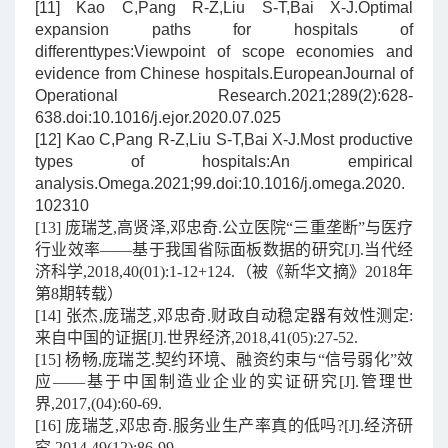
[11] Kao C,Pang R-Z,Liu S-T,Bai X-J.Optimal
expansion paths for hospitals of
differenttypes:Viewpoint of scope economies and
evidence from Chinese hospitals.EuropeanJournal of
Operational Research.2021;289(2):628-
638.doi:10.1016/j.ejor.2020.07.025
[12] Kao C,Pang R-Z,Liu S-T,Bai X-J.Most productive
types of hospitals:An empirical
analysis.Omega.2021;99.doi:10.1016/j.omega.2020.
102310
[13] 庞瑞芝,高贤泽,邓忠奇.公立医院“三重垄断”与医疗
行业效率——基于我国省际面板数据的研究[J].当代经
济科学,2018,40(01):1-12+124.（被《新华文摘》2018年
第8期转载）
[14] 张杰,庞瑞芝,邓忠奇.财政自动稳定器有效性测定:
来自中国的证据[J].世界经济,2018,41(05):27-52.
[15] 杨畅,庞瑞芝.契约环境、融资约束与“信号弱化”效
应——基于中国制造业企业的实证研究[J].管理世
界,2017,(04):60-69.
[16] 庞瑞芝,邓忠奇.服务业生产率真的低吗?[J].经济研
究,2014,49(12):86-99.