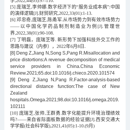
学,2022,44(03):97-110.
[5] 庞瑞芝,李帅娜.数字经济下的“服务业成本病”:中国
的演绎逻辑[J].财贸研究,2022,33(01):1-13.
[6] 邓忠奇,庞瑞芝,陈甬军.从市场势力到有效市场势力
——以中国化学药品制剂制造业为例[J].管理世
界,2022,38(01):90-108.
[7] 丁明磊，庞瑞芝等. 新形势下加强科技外交工作的
思路与建议（内参），2022年6月8日.
[8] Deng Z,Jiang N,Song S,Pang R.Misallocation and
price distortions:A revenue decomposition of medical
service providers in China.China Economic
Review.2021;65.doi:10.1016/j.chieco.2020.101574
[9] Deng Z,Jiang N,Pang R.Factor-analysis-based
directional distance function:The case of New
Zealand
hospitals.Omega.2021;98.doi:10.1016/j.omega.2019.
102111
[10] 庞瑞芝,张帅,王群勇.数字化能提升环境治理绩效
吗?——来自省际面板数据的经验证据[J].西安交通大
学学报(社会科学版),2021,41(05):1-10.(9月)