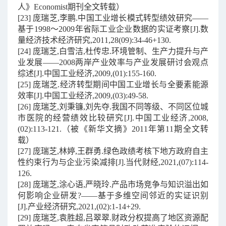
人》Economist期刊全文转载）
[23] 庞瑞芝,李鹏.中国工业增长模式转型绩效研究——
基于1998～2009年省际工业企业数据的实证考察[J].数
量经济技术经济研究,2011,28(09):34-46+130.
[24] 庞瑞芝,白雪洁,杜传忠.环境管制、生产力提升与产
业发展——2008两岸产业效率与产业发展研讨会观点
综述[J].中国工业经济,2009,(01):155-160.
[25] 庞瑞芝.经济转型期间中国工业增长与全要素能源
效率[J].中国工业经济,2009,(03):49-58.
[26] 庞瑞芝,刘秉镰,刘先夺.我国不同等级、不同区位城
市医院的经营绩效比较研究[J].中国工业经济,2008,
(02):113-121.（被《新华文摘》2011年第11期全文转
载）
[27] 庞瑞芝,林婷,王群勇.绿色政绩考核下地方政府自主
性约束行为与企业污染减排[J].当代财经,2021,(07):114-
126.
[28] 庞瑞芝,涂心语,严晓玲.产品市场竞争与知识溢出如
何影响企业研发?——基于多维空间邻近的实证识别
[J].产业经济研究,2021,(02):1-14+29.
[29] 庞瑞芝,袁胜超,吕翠翠.财政分权提高了地区资源配