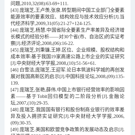
问题,2010,32(08):63-69+111.
[43] 庞瑞芝,王卢羡,张泉.转型期间中国工业部门全要素
能源效率的要素效应、结构效应与技术效应分析[J].当
代经济科学,2009,31(05):21-27+124-125.
[44] 庞瑞芝,杨慧.中国省际全要素生产率差异及经济增
长模式的经验分析——对30个省(市、自治区)的实证考
察[J].经济评论,2008,(06):16-22.
[45] 庞瑞芝,刘秉镰,王婷.区位、企业规模、股权结构和
成本效率:基于我国19家高速公路上市企业的实证研究
[J].中央财经大学学报,2008,(10):51-56+61.
[46] 白雪洁,庞瑞芝,王迎军.论日本筑波科学城的再创发
展对我国高新区的启示[J].中国科技论坛,2008,(09):135-
139.
[47] 庞瑞芝,张艳,薛伟.中国上市银行经营效率的影响因
素——基于Tobit回归模型的二阶段分析[J].金融论
坛,2007,(10):29-35.
[48] 庞瑞芝.我国国有银行和股份制商业银行的效率差
异及投入拥挤实证研究[J].中央财经大学学报,2006,
(09):30-35.
[49] 庞瑞芝.美国和欧盟竞争政策的发展动态及启示[J].