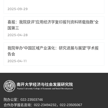
2025-09-29
喜报：我院获评”应用经济学复印报刊资料转载指数”全
国第三
2025-04-28
第 2 页
我院举办“中国区域产业演化：研究进展与展望”学术报
告会
2025-04-11
院办公室：022-23503746
合作办学报名咨询：
022-23494232，
022-23505067