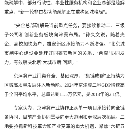
能疏解中，部分行政性、事业性服务机构和企业总部是疏解
重点，“新一轮非首都功能疏解正在重构区域格局”。
“央企总部疏解是当前重点任务，要接续推动二、三级
子公司和创新业务板块向津冀布局。”孙久文说，随着央
企、高校加快落户，雄安新区承接能力不断增强。“北京城
市副中心建设要处理好同雄安新区的关系，‘两翼’协同发
力，有效解决北京‘大城市病’问题。”
京津冀产业门类齐全、基础深厚，“集链成群”正持续为
区域高质量发展注入新动能。2024年京津冀三地GDP增速高
于全国平均水平，总量达到11.5万亿元，是2013年的2.1倍。
专家认为，京津冀产业协作正从单一项目承接转向全链
条协同，目前产业协同需要向更大范围和更深层次拓展。三
地要抢抓新科技革命和产业变革的重大机遇，聚焦“六链五