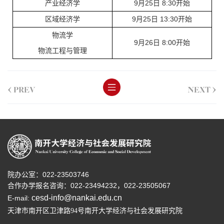
9
25
8:30
产业经济学
月
日
开始
9
25
13:30
区域经济学
月
日
开始
物流学
9
26
8:00
月
日
开始
物流工程与管理
<
>
PREV
NEXT
院办公室：022-23503746
合作办学报名咨询：
022-23494232，
022-23505067
cesd-info@nankai.edu.cn
E-mail:
天津市南开区卫津路
号南开大学经济与社会发展研究院
94